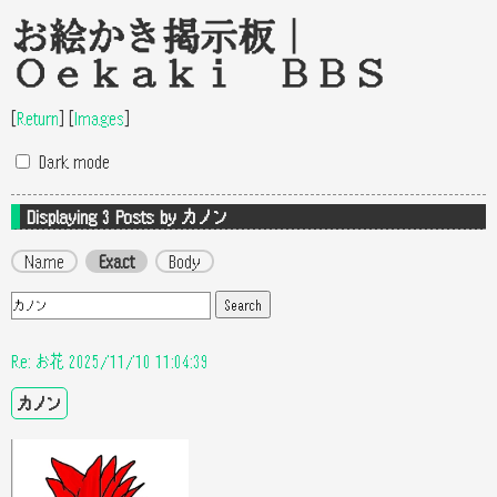
お絵かき掲示板｜
Oekaki BBS
[
Return
]
[
Images
]
Dark mode
Displaying 3
Posts by カノン
Name
Exact
Body
Re: お花 2025/11/10 11:04:39
カノン