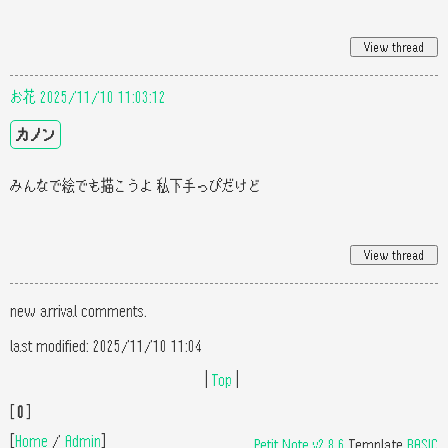
お花 2025/11/10 11:03:12
カノン
みんなで絵でも描こうよ 私下手っぴだけど
new arrival comments.
last modified: 2025/11/10 11:04
|
Top
|
[
0
]
[
Home
/
Admin
]
Petit Note v2.8.6
Template
BASIC