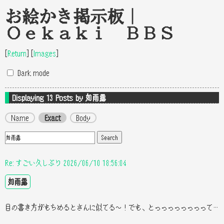
お絵かき掲示板｜
Oekaki BBS
[
Return
]
[
Images
]
Dark mode
Displaying 13
Posts by 如雨露
Name
Exact
Body
Re: すごい久しぶり 2026/06/10 18:56:04
如雨露
目の書き方がもちめるとさんに似てる〜！でも、とっっっっっっっっても可愛いです！！！