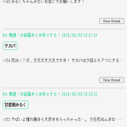
>>49 みるくちゃんみたいな感じでお願いします！
Re: 無題！お絵描きとか色々する！ 2026/08/08 22:27:41
サカバ
>>54 死ぬ！？だ、だだだ大丈夫ですか！ サカバは今回ふちアリにするので あんまりキャンバスのサイズ気にしてないですね、サ
Re: 無題！お絵描きとか色々する！ 2026/08/08 22:20:33
甘恋桜みるく
>>53 やばいよ憧れ様から大好きもらっちゃった…。 今日死ぬんかな…？((( てか……、ネップリ作る時のキャンバスサイズってい