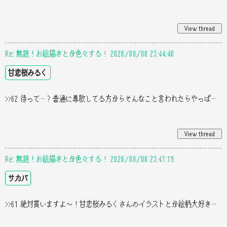
Re: 無題！お絵描きとか色々する！ 2026/08/08 23:44:40
甘恋桜みるく
>>62 待って…？普通に尊敬してる方からそんなこと言われたらやっぱうれ死ぬ私((( で、サカバちゃんのオリカンヒュとか代理ち
Re: 無題！お絵描きとか色々する！ 2026/08/08 23:41:19
サカバ
>>61 絶対買いますよ〜！甘恋桜みるくさんのイラストとか絵柄大好きなので〜！(*≧∀≦*)