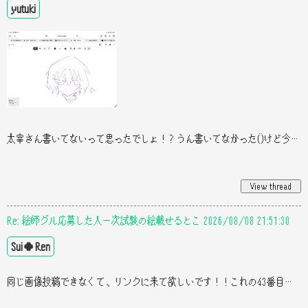
yutuki
太宰さん書いてないって思ったでしょ！？うん書いてなかった()けど今描いたからそれはもうかこの話よ！？(？)
Re: 絵師グル応募した人一次試験の絵載せるとこ 2026/08/08 21:51:30
Sui🍀Ren
同じ画像投稿できなくて、リンクに来て欲しいです！！これの43番目の投稿です！