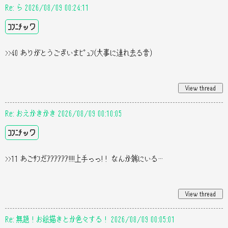
Re: ら 2026/08/09 00:24:11
ｺﾝﾆﾁッワ
>>40 ありがとうございまﾋﾟｭﾝ(大事に連れ去る音)
Re: おえかきかき 2026/08/09 00:10:05
ｺﾝﾆﾁッワ
>>11 あごｻﾝだｱｱｱｱｱｱ!!!!上手っっ!！ なんか端にいる…
Re: 無題！お絵描きとか色々する！ 2026/08/09 00:05:01