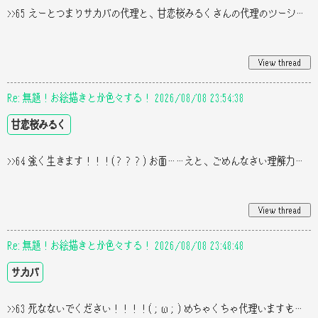
>>65 えーとつまりサカバの代理と、甘恋桜みるくさんの代理のツーショット？みたいなやつと甘恋桜みるくさんのデザインの🇺
Re: 無題！お絵描きとか色々する！ 2026/08/08 23:54:38
甘恋桜みるく
>>64 強く生きます！！！(？？？) お面……えと、ごめんなさい理解力皆無で(( いーんですか、？！？！ではお言葉に甘えて…() も
Re: 無題！お絵描きとか色々する！ 2026/08/08 23:48:48
サカバ
>>63 死なないでください！！！！(；ω；) めちゃくちゃ代理いますもんね､､(？) この垢ではあのーお面被った子が一応代理です(