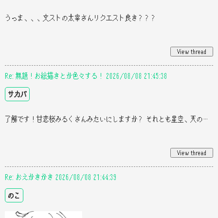
うっま、、、文ストの太宰さんリクエスト良き？？？
Re: 無題！お絵描きとか色々する！ 2026/08/08 21:45:38
サカバ
了解です！甘恋桜みるくさんみたいにしますか？ それとも星空、天の川イメージにしますか？ 今の所まだまだ全然イラストが描けて
Re: おえかきかき 2026/08/08 21:44:39
のこ