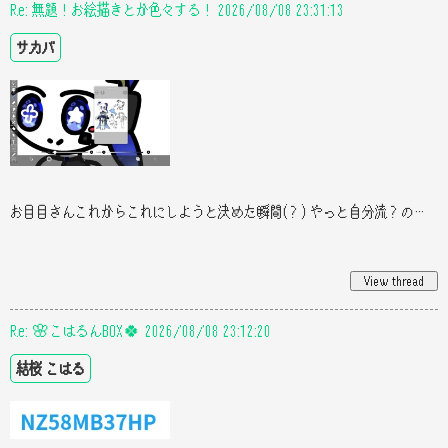
Re: 無題！お絵描きとか色々する！ 2026/08/08 23:31:13
サカバ
お目目さんこれからこれにしようと決めた瞬間(？) やっと自分流？のお目目でけた､､､､ 眠い！おやすみなさい！(-_-)zzz 今日一日
Re: 🌸こはるんBOX🍀 2026/08/08 23:12:20
結桜 こはる