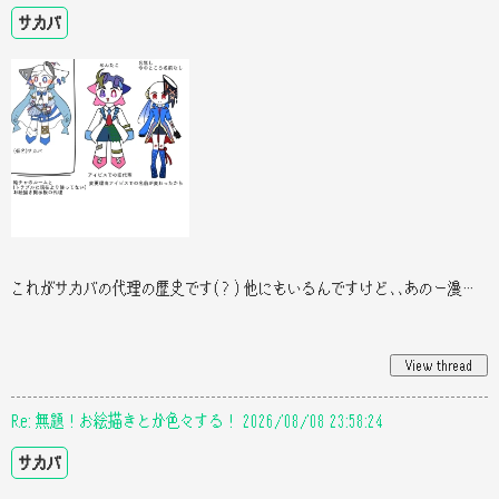
サカバ
これがサカバの代理の歴史です(？) 他にもいるんですけど､､あのー漫画の方に それを言ったら影響が出るのでちょっと､､ はいご
Re: 無題！お絵描きとか色々する！ 2026/08/08 23:58:24
サカバ