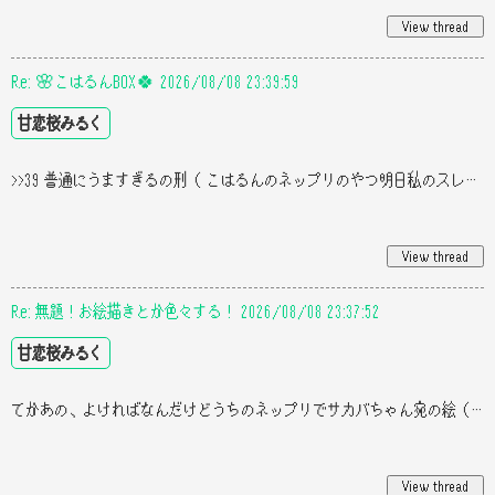
Re: 🌸こはるんBOX🍀 2026/08/08 23:39:59
甘恋桜みるく
>>39 普通にうますぎるの刑（ こはるんのネップリのやつ明日私のスレに置いといていい、？ うち学タブで絵描いてて、学タブが
Re: 無題！お絵描きとか色々する！ 2026/08/08 23:37:52
甘恋桜みるく
てかあの、よければなんだけどうちのネップリでサカバちゃん宛の絵（？）を作りたくて、買わなくてもいいんだけど、えーと、その