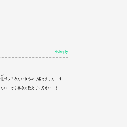
Reply
てｗ
水性ペン？みたいなもので書きました…は
でもいいから書き方教えてください…！