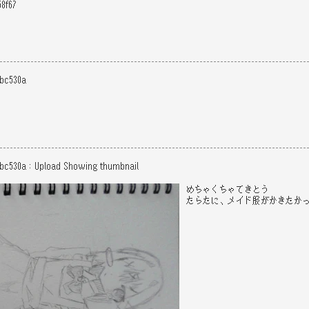
58f67
5bc530a
5bc530a
：
Upload
Showing thumbnail
めちゃくちゃてきとう
たらたに、メイド服がかきたか