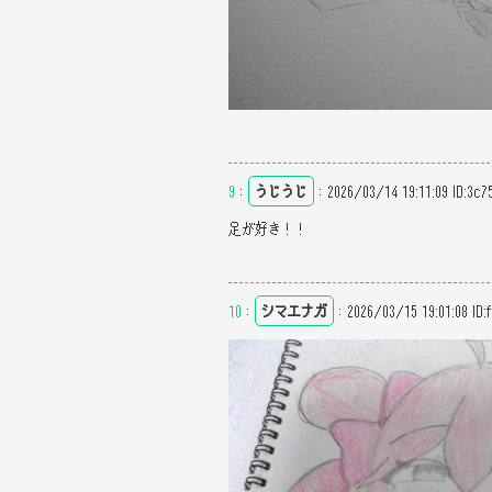
9
：
うじうじ
：
2026/03/14 19:11:09
ID:3c7
足が好き！！
10
：
シマエナガ
：
2026/03/15 19:01:08
ID: