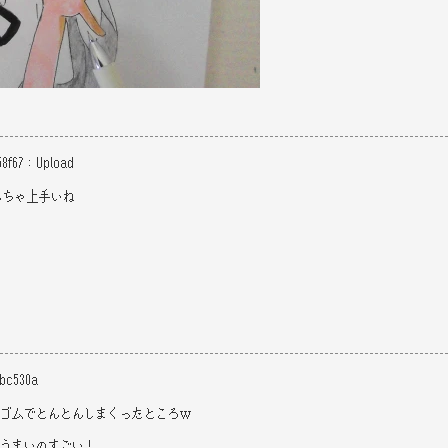
58f67
：
Upload
っちゃ上手いね
5bc530a
ゴムでとんとんしまくったところｗ
うまいのすごい！