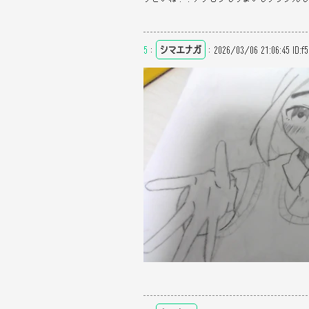
5
：
シマエナガ
：
2026/03/06 21:06:45
ID:f