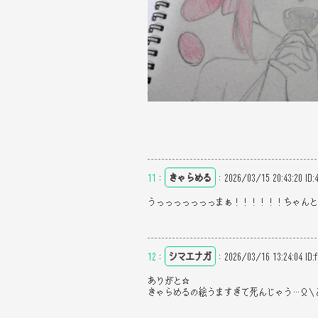
11
：
きゃらめる
：
2026/03/15 20:43:20
ID:
うっっっっっっっまぁ！！！！！！ちゃん
12
：
シマエナガ
：
2026/03/16 13:24:04
ID:
ありがと☆
きゃらめるの絵うますぎて死んじゃう…Ω＼ζ°