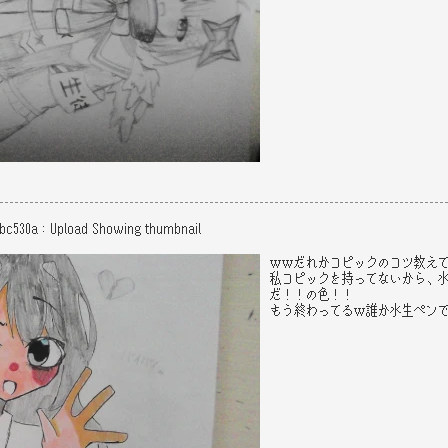
5bc530a
：
Upload
Showing thumbnail
ｗｗだれかコピックのコツ教え
私コピックを持ってないから、
だ！！の色！！
もう終わってるｗ誰か水生ペン