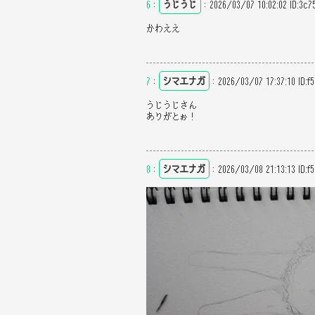
6
：
うじうじ
：
2026/03/07 10:02:02
ID:3c7
かわええ
7
：
シマエナガ
：
2026/03/07 17:37:10
ID:f
うじうじさん
ありがとぉ！
8
：
シマエナガ
：
2026/03/08 21:13:13
ID:f