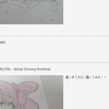
58f67
f5bc530a
：
Upload
Showing thumbnail
嘘つきマカロン描いてみた！！