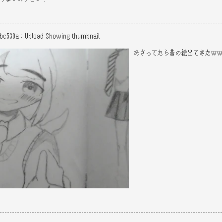
5bc530a
：
Upload
Showing thumbnail
あさってたら昔の絵出てきたｗ