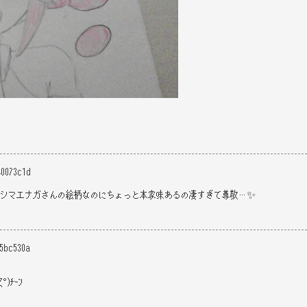
40073c1d
とシマエナガさんの絵柄なのにちょっと本家味あるの凄すぎて尊敬…✨
f5bc530a
)ﾁｰﾝ