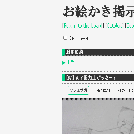
お絵かき掲
[
Return to the board
]
[
Catalog
]
[
Sea
Dark mode
利用規約
表示
[87] ん？画力上がった…？
1
：
シマエナガ
：
2026/03/01 16:31:27
ID:f