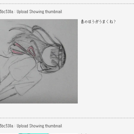
f5bc530a
：
Upload
Showing thumbnail
昔のほうがうまくね？
f5bc530a
：
Upload
Showing thumbnail