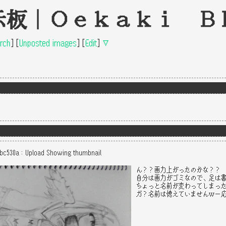
示板｜Oekaki B
rch
]
[
Unposted images
]
[
Edit
]
▽
5bc530a
：
Upload
Showing thumbnail
ん？？画力上がったのかな？？
自分は画力がゴミなので、足は
ちょっと名前が変わってしまっ
ガ？名前は憶えていませんｗ一