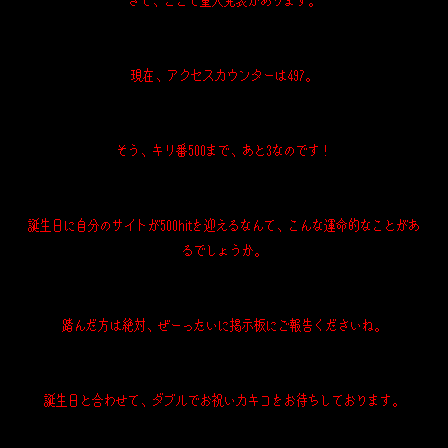
さて、ここで重大発表があります。
現在、アクセスカウンターは497。
そう、キリ番500まで、あと3なのです！
誕生日に自分のサイトが500hitを迎えるなんて、こんな運命的なことがあ
るでしょうか。
踏んだ方は絶対、ぜーったいに掲示板にご報告くださいね。
誕生日と合わせて、ダブルでお祝いカキコをお待ちしております。