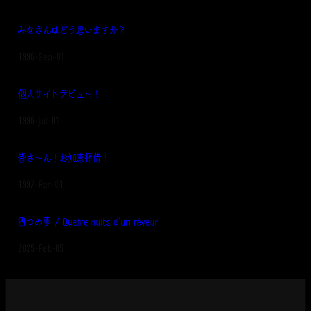
みなさんはどう思いますか？
Date
1996-Sep-01
個人サイトデビュー！
Date
1996-Jul-01
皆さ～ん！お知恵拝借！
Date
1997-Apr-01
四つの夢 / Quatre nuits d’un rêveur
Date
2025-Feb-05