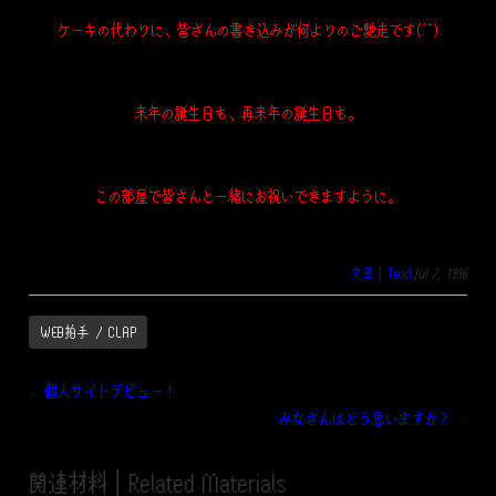
ケーキの代わりに、皆さんの書き込みが何よりのご馳走です(^^)
来年の誕生日も、再来年の誕生日も。
この部屋で皆さんと一緒にお祝いできますように。
文章｜Text
Jul 7, 1996
WEB拍手 / CLAP
«
個人サイトデビュー！
みなさんはどう思いますか？
»
関連材料｜Related Materials