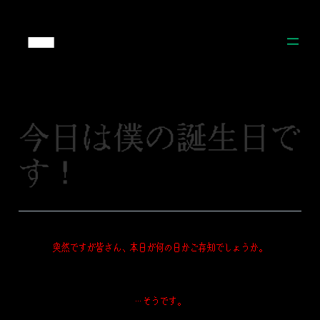
Skip
to
content
今日は僕の誕生日で
す！
突然ですが皆さん、本日が何の日かご存知でしょうか。
…そうです。