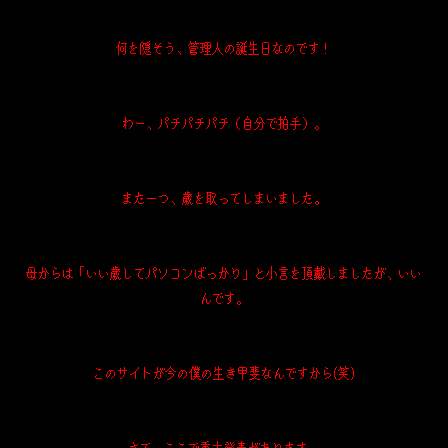
何を隠そう、管理人の誕生日なのです！
わー、パチパチパチ（自分で拍手）。
また一つ、歳を取ってしまいました。
母からは「いい歳してパソコンばっかり」と小言を頂戴しましたが、いい
んです。
このサイトが今の僕の生き甲斐なんですから(笑)