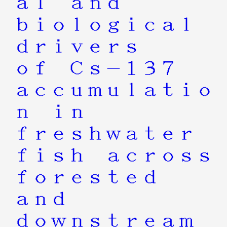
al and
biological
drivers
of Cs-137
accumulatio
n in
freshwater
fish across
forested
and
downstream