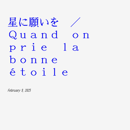
星に願いを /
Quand on
prie la
bonne
étoile
February 9, 2025